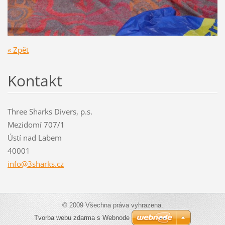
« Zpět
Kontakt
Three Sharks Divers, p.s.
Mezidomí 707/1
Ústí nad Labem
40001
info@3sh
arks.cz
© 2009 Všechna práva vyhrazena.
Tvorba webu zdarma s Webnode