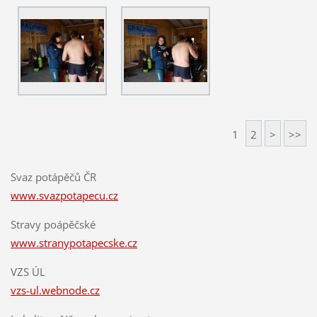
1
2
>
>>
Svaz potápěčů ČR
www.svazpotapecu.cz
Stravy poápěčské
www.stranypotapecske.cz
VZS ÚL
vzs-ul.webnode.cz